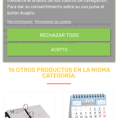
mediante el análisis de sus hábitos de navegación.
Para dar su consentimiento sobre su uso pulse el
botón Acepto.
Más información
Personalizar las cookies
Calendario anual de sobremesa con espacio diario para anotaciones.
Encuadernado con doble espiral. Perfecto para planificar. Con mes
RECHAZAR TODO
anterior y posterior en cada página. Calendario con información útil y
de interés. Ideal para el hogar o para la oficina.
ACEPTO
16 OTROS PRODUCTOS EN LA MISMA
CATEGORÍA: