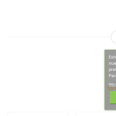
Est
nue
pre
Par
Más 
16