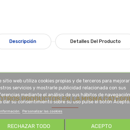
Descripción
Detalles Del Producto
e sitio web utiliza cookies propias y de terceros para mejorar
stros servicios y mostrarle publicidad relacionada con sus
ferencias mediante el análisis de sus hábitos de navegación
 OTROS PRODUCTOS EN LA MISMA CATEGOR
a dar su consentimiento sobre su uso pulse el botón Acepto
información
Personalizar las cookies
RECHAZAR TODO
ACEPTO