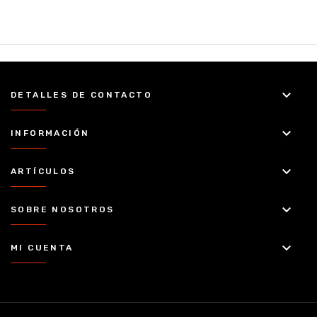
keyboard_arrow_down
DETALLES DE CONTACTO
keyboard_arrow_down
INFORMACIÓN
keyboard_arrow_down
ARTÍCULOS
keyboard_arrow_down
SOBRE NOSOTROS
keyboard_arrow_down
MI CUENTA