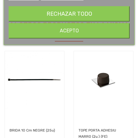
RECHAZAR TODO
16 OTROS PRODUCTOS EN LA MISMA
ACEPTO
CATEGORÍA:
BRIDA 10 Cm NEGRE (25u)
TOPE PORTA ADHESIU
MARRO (2u.) (FE)