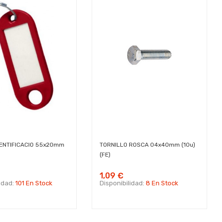
DENTIFICACIO 55x20mm
TORNILLO ROSCA 04x40mm (10u)
(FE)
1,09 €
lidad:
101 En Stock
Disponibilidad:
8 En Stock