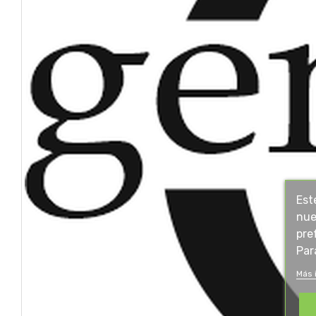
Est
nue
pre
Par
Más 