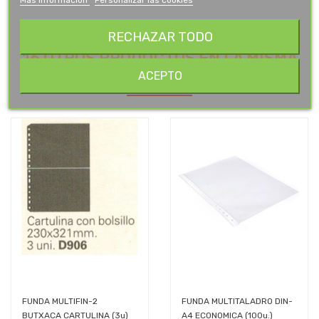
RECHAZAR TODO
16 OTROS PRODUCTOS EN LA MISMA
CATEGORÍA:
ACEPTO
FUNDA MULTIFIN-2
FUNDA MULTITALADRO DIN-
BUTXACA CARTULINA (3u)
A4 ECONOMICA (100u.)