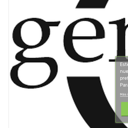
Est
nue
pre
Par
Más 