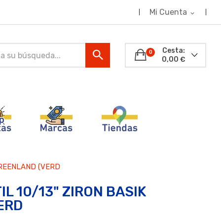
Mi Cuenta
expand_more
Cesta:
0
0,00 €
GREENLAND (VERD
L 10/13" ZIRON BASIK
ERD