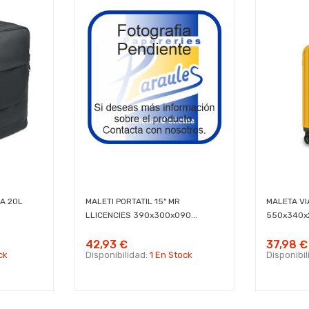
A 20L
MALETI PORTATIL 15" MR
MALETA VI
LLICENCIES 390x300x090...
550x340x
42,93 €
37,98 €
ck
Disponibilidad:
1 En Stock
Disponibi