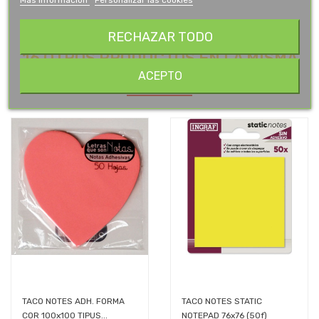
RECHAZAR TODO
16 OTROS PRODUCTOS EN LA MISMA
CATEGORÍA:
ACEPTO
TACO NOTES ADH. FORMA
TACO NOTES STATIC
COR 100x100 TIPUS...
NOTEPAD 76x76 (50f)