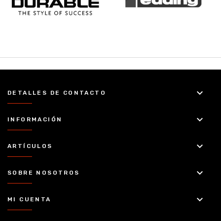
keyboard_arrow_down
DETALLES DE CONTACTO
keyboard_arrow_down
INFORMACIÓN
keyboard_arrow_down
ARTÍCULOS
keyboard_arrow_down
SOBRE NOSOTROS
keyboard_arrow_down
MI CUENTA