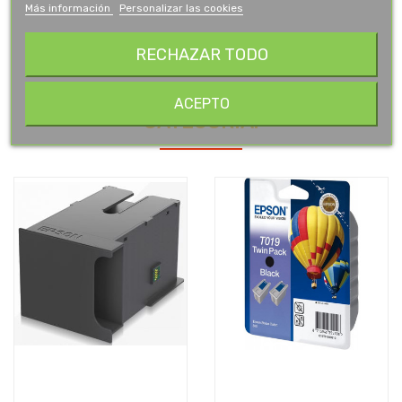
Más información
Personalizar las cookies
RECHAZAR TODO
16 OTROS PRODUCTOS EN LA MISMA
ACEPTO
CATEGORÍA: