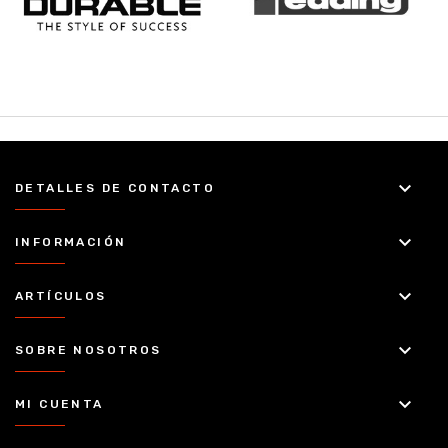
keyboard_arrow_down
DETALLES DE CONTACTO
keyboard_arrow_down
INFORMACIÓN
keyboard_arrow_down
ARTÍCULOS
keyboard_arrow_down
SOBRE NOSOTROS
keyboard_arrow_down
MI CUENTA