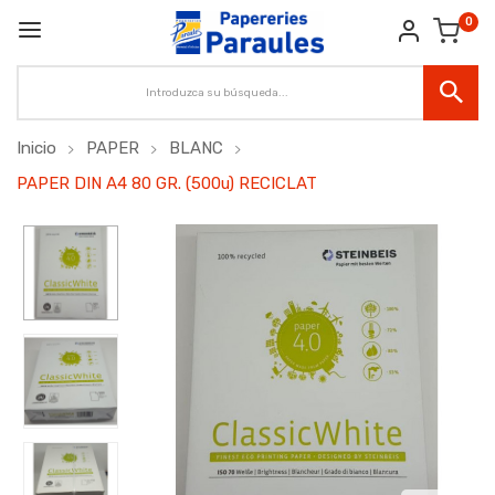
0
Inicio
PAPER
BLANC
PAPER DIN A4 80 GR. (500u) RECICLAT