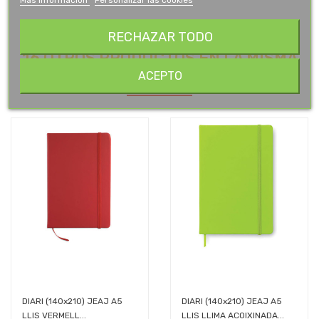
RECHAZAR TODO
16 OTROS PRODUCTOS EN LA MISMA
CATEGORÍA:
ACEPTO
DIARI (140x210) JEAJ A5
DIARI (140x210) JEAJ A5
LLIS VERMELL...
LLIS LLIMA ACOIXINADA...