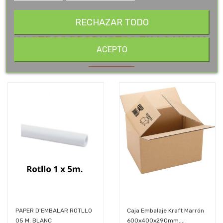
RECHAZAR TODO
16 OTROS PRODUCTOS EN LA MISMA
ACEPTO
CATEGORÍA:
PAPER D'EMBALAR ROTLLO
Caja Embalaje Kraft Marrón
05 M. BLANC
600x400x290mm....