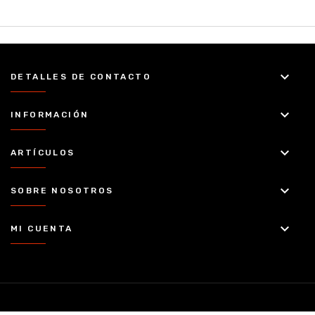
keyboard_arrow_down
DETALLES DE CONTACTO
keyboard_arrow_down
INFORMACIÓN
keyboard_arrow_down
ARTÍCULOS
keyboard_arrow_down
SOBRE NOSOTROS
keyboard_arrow_down
MI CUENTA