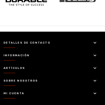
keyboard_arrow_down
DETALLES DE CONTACTO
keyboard_arrow_down
INFORMACIÓN
keyboard_arrow_down
ARTÍCULOS
keyboard_arrow_down
SOBRE NOSOTROS
keyboard_arrow_down
MI CUENTA