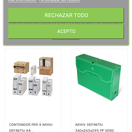
RECHAZAR TODO
16 OTROS PRODUCTOS EN LA MISMA
CATEGORÍA:
ACEPTO
CONTENIDOR PER 4 ARXIU
ARXIV. DEFINITIU
DEFINITIU A4...
360x263x095 PP VERD