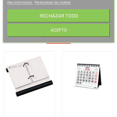
Más información
Personalizar las cookies
RECHAZAR TODO
16 OTROS PRODUCTOS EN LA MISMA
ACEPTO
CATEGORÍA: