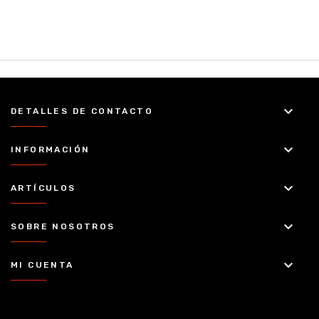
keyboard_arrow_down
DETALLES DE CONTACTO
keyboard_arrow_down
INFORMACIÓN
keyboard_arrow_down
ARTÍCULOS
keyboard_arrow_down
SOBRE NOSOTROS
keyboard_arrow_down
MI CUENTA