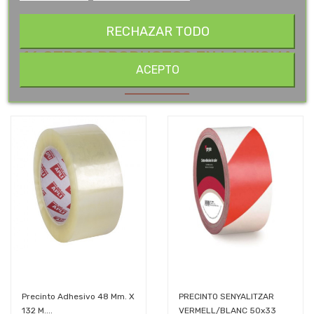
RECHAZAR TODO
16 OTROS PRODUCTOS EN LA MISMA
ACEPTO
CATEGORÍA:
Precinto Adhesivo 48 Mm. X
PRECINTO SENYALITZAR
132 M....
VERMELL/BLANC 50x33