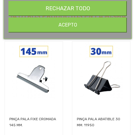
RECHAZAR TODO
14 OTROS PRODUCTOS EN LA MISMA
CATEGORÍA:
ACEPTO
PINÇA PALA FIXE CROMADA
PINÇA PALA ABATIBLE 30
145 MM.
MM. 11950