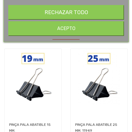
RECHAZAR TODO
14 OTROS PRODUCTOS EN LA MISMA
ACEPTO
CATEGORÍA:
PINÇA PALA ABATIBLE 15
PINÇA PALA ABATIBLE 25
MM.
MM. 11949