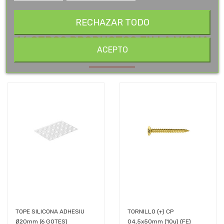
RECHAZAR TODO
16 OTROS PRODUCTOS EN LA MISMA
ACEPTO
CATEGORÍA:
TOPE SILICONA ADHESIU
TORNILLO (+) CP
Ø20mm (6 GOTES)
04,5x50mm (10u) (FE)