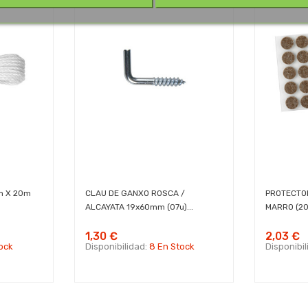
m X 20m
CLAU DE GANXO ROSCA /
PROTECTO
ALCAYATA 19x60mm (07u)...
MARRO (20u
1,30 €
2,03 €
ock
Disponibilidad:
8 En Stock
Disponibi