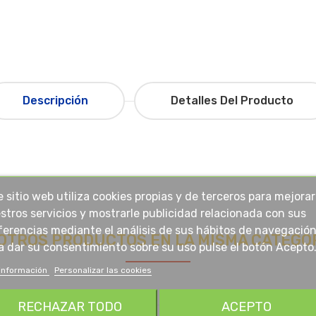
Descripción
Detalles Del Producto
e sitio web utiliza cookies propias y de terceros para mejorar
stros servicios y mostrarle publicidad relacionada con sus
ferencias mediante el análisis de sus hábitos de navegación
 OTROS PRODUCTOS EN LA MISMA CATEGOR
a dar su consentimiento sobre su uso pulse el botón Acepto
información
Personalizar las cookies
RECHAZAR TODO
ACEPTO