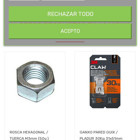
RECHAZAR TODO
16 OTROS PRODUCTOS EN LA MISMA
ACEPTO
CATEGORÍA:
ROSCA HEXAGONAL /
GANXO PARED GUIX /
TUERCA M3mm (50u.)
PLADUR 30Kg 31x51mm