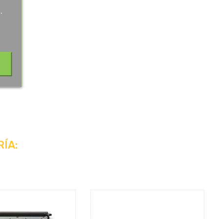
.
.
ÍA: