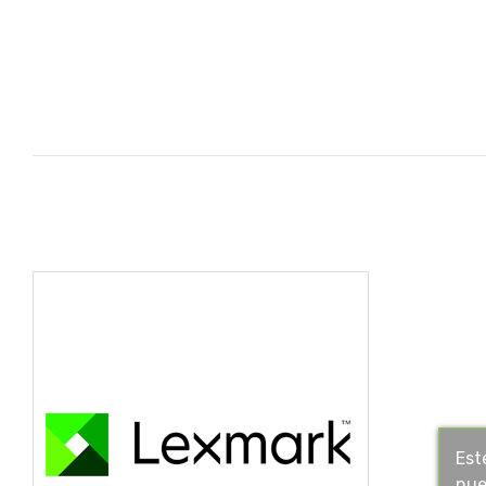
Est
nue