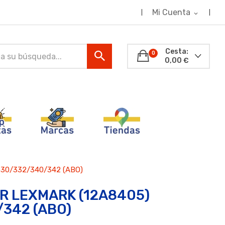
Mi Cuenta
expand_more
Cesta:
0
0,00 €
30/332/340/342 (ABO)
R LEXMARK (12A8405)
342 (ABO)