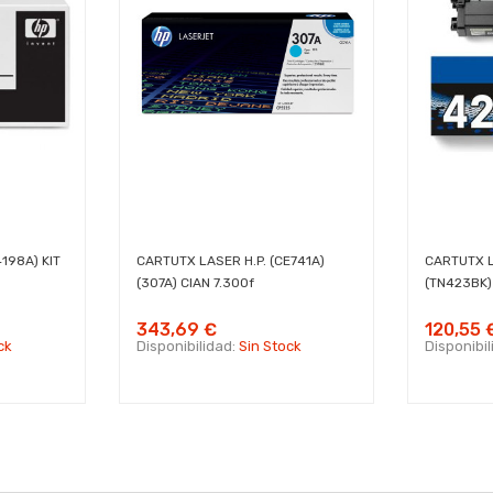
198A) KIT
CARTUTX LASER H.P. (CE741A)
CARTUTX 
(307A) CIAN 7.300f
(TN423BK)
343,69 €
120,55 
ck
Disponibilidad:
Sin Stock
Disponibi