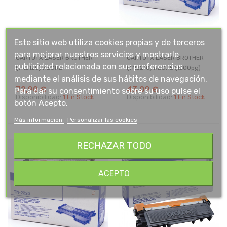
Este sitio web utiliza cookies propias y de terceros
para mejorar nuestros servicios y mostrarle
CARTUTX LASER BROTHER
CARTUTX LASER BROTHER
publicidad relacionada con sus preferencias
(TN2120) NEGRE
(TN2210) NEGRE (1200pg)
mediante el análisis de sus hábitos de navegación.
72,90 €
43,09 €
Para dar su consentimiento sobre su uso pulse el
Disponibilidad:
1 En Stock
Disponibilidad:
1 En Stock
botón Acepto.
Más información
Personalizar las cookies
RECHAZAR TODO
ACEPTO