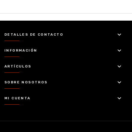
keyboard_arrow_down
DETALLES DE CONTACTO
keyboard_arrow_down
INFORMACIÓN
keyboard_arrow_down
ARTÍCULOS
keyboard_arrow_down
SOBRE NOSOTROS
keyboard_arrow_down
MI CUENTA