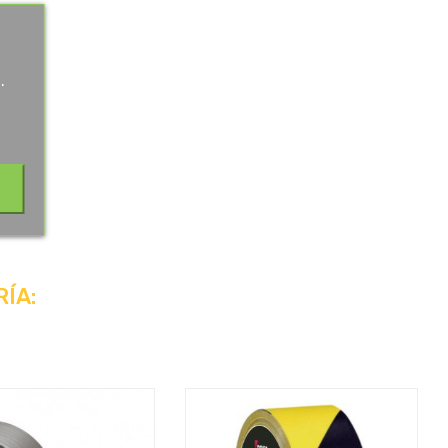
.
.
ÍA: