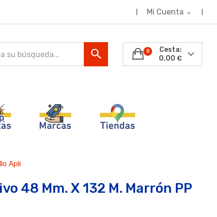
Mi Cuenta
expand_more
Cesta:
0
0,00 €
lo Apli
ivo 48 Mm. X 132 M. Marrón PP