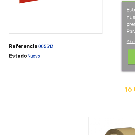
Est
nue
pre
Par
Más 
Referencia
005513
Estado
Nuevo
16