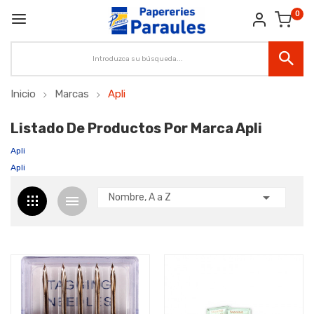
0
Inicio
Marcas
Apli
Listado De Productos Por Marca Apli
Apli
Apli

Nombre, A a Z