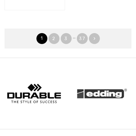
…
1
2
3
37
