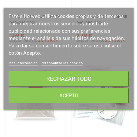
Este sitio web utiliza cookies propias y de terceros
BOSSA PLASTIC AUTOCIERRE
BOSSA PLASTIC AUTOCIERRE
para mejorar nuestros servicios y mostrarle
040x060 (100u)
060x080 (100u)
publicidad relacionada con sus preferencias
1,59 €
2,39 €
mediante el análisis de sus hábitos de navegación.
Disponibilidad:
2 En Stock
Disponibilidad:
2 En Stock
Para dar su consentimiento sobre su uso pulse el
botón Acepto.
Más información
Personalizar las cookies
RECHAZAR TODO
ACEPTO