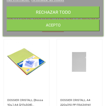
RECHAZAR TODO
16 OTROS PRODUCTOS EN LA MISMA
CATEGORÍA:
ACEPTO
DOSSIER CRISTALL (Bossa
DOSSIER CRISTALL A4
10u.) A4 (217x308)...
220x310 PP FRA34961