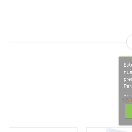
Est
nue
pre
Par
Más 
16