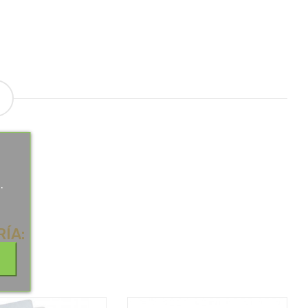
.
.
ÍA: