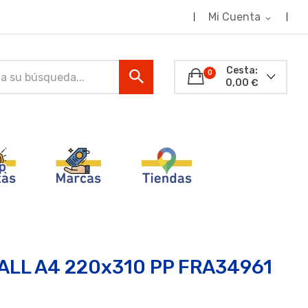
Mi Cuenta
expand_more
Cesta:
0
0,00 €
ALL A4 220x310 PP FRA34961