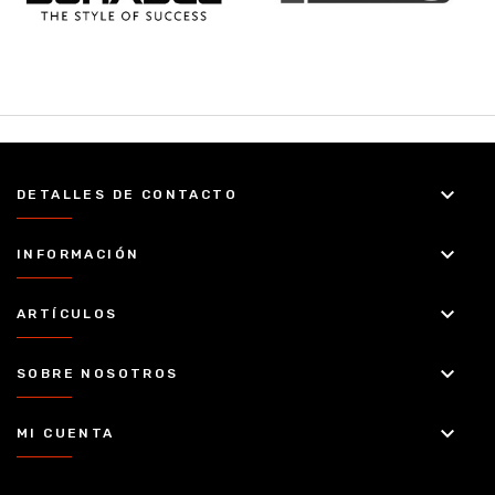
keyboard_arrow_down
DETALLES DE CONTACTO
keyboard_arrow_down
INFORMACIÓN
keyboard_arrow_down
ARTÍCULOS
keyboard_arrow_down
SOBRE NOSOTROS
keyboard_arrow_down
MI CUENTA