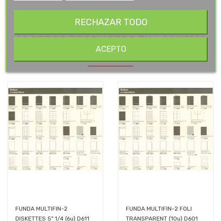
RECHAZAR TODO
16 OTROS PRODUCTOS EN LA MISMA
ACEPTO
CATEGORÍA:
FUNDA MULTIFIN-2
FUNDA MULTIFIN-2 FOLI
DISKETTES 5" 1/4 (6u) D611
TRANSPARENT (10u) D601