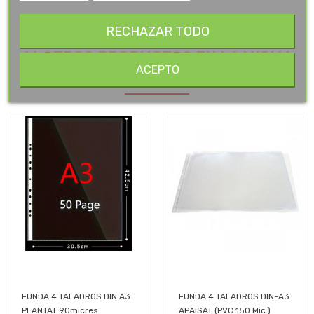
RECHAZAR TODO
16 OTROS PRODUCTOS EN LA MISMA
ACEPTO
CATEGORÍA:
FUNDA 4 TALADROS DIN A3
FUNDA 4 TALADROS DIN-A3
PLANTAT 90micres
APAISAT (PVC 150 Mic.)