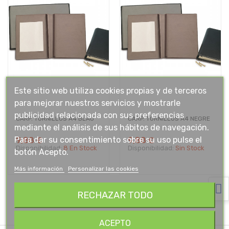
Este sitio web utiliza cookies propias y de terceros
para mejorar nuestros servicios y mostrarle
publicidad relacionada con sus preferencias
CARP. TORNILLOS A4 BLAU
CARP. TORNILLOS A4 NEGRE
mediante el análisis de sus hábitos de navegación.
Para dar su consentimiento sobre su uso pulse el
9,88 €
9,88 €
Disponibilidad:
8 En Stock
Disponibilidad:
Sin Stock
botón Acepto.
Más información
Personalizar las cookies
RECHAZAR TODO
ACEPTO