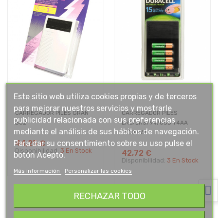
Este sitio web utiliza cookies propias y de terceros
para mejorar nuestros servicios y mostrarle
CARREGADOR PILES GRAN
CARREGADOR PILES
publicidad relacionada con sus preferencias
B02
LR6/LR3/9V/USB +4AA
mediante el análisis de sus hábitos de navegación.
2100mAh
Para dar su consentimiento sobre su uso pulse el
44,25 €
Disponibilidad:
3 En Stock
42,72 €
botón Acepto.
Disponibilidad:
3 En Stock
Más información
Personalizar las cookies
RECHAZAR TODO