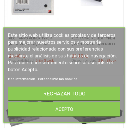
Este sitio web utiliza cookies propias y de terceros
REC. TAMPO REINER TYPE 4
REC. TAMPO REINER TYPE 4
para mejorar nuestros servicios y mostrarle
(N53/DN53/D53) NEGRE
(N53/DN53/D53) VERMELL
publicidad relacionada con sus preferencias
mediante el análisis de sus hábitos de navegación.
21,48 €
21,48 €
Disponibilidad:
3 En Stock
Disponibilidad:
3 En Stock
Para dar su consentimiento sobre su uso pulse el
botón Acepto.
Más información
Personalizar las cookies
RECHAZAR TODO
ACEPTO