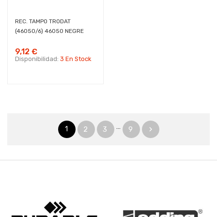
REC. TAMPO TRODAT
(46050/6) 46050 NEGRE
9,12 €
Disponibilidad:
3 En Stock
…
1
2
3
9
