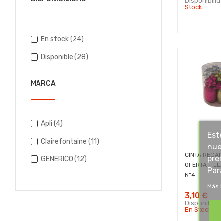
Disponibili
Stock
En stock
(24)
Disponible
(28)
MARCA
Apli
(4)
Est
Clairefontaine
(11)
nue
CINTA REGA
pre
GENERICO
(12)
OFERTA + L
Par
Nº4
Más 
3,10 €
Disponibili
En Stock