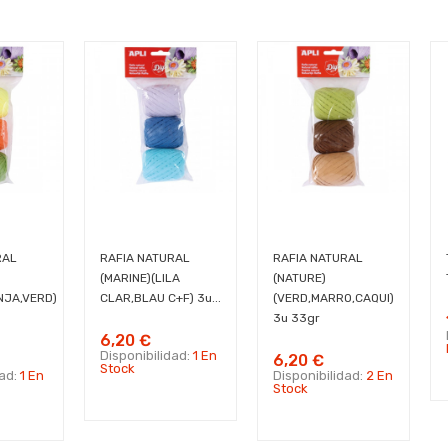
RAL
RAFIA NATURAL
RAFIA NATURAL
(MARINE)(LILA
(NATURE)
NJA,VERD)
CLAR,BLAU C+F) 3u...
(VERD,MARRO,CAQUI)
3u 33gr
6,20 €
Disponibilidad:
1 En
6,20 €
Stock
dad:
1 En
Disponibilidad:
2 En
Stock