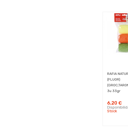
RAFIA NATU
(FLUOR)
(GROC,TARO
3u 33gr
6,20 €
Disponibili
Stock