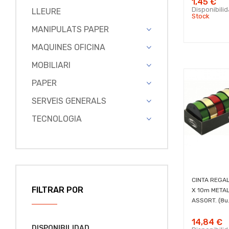
1,45 €
Disponibili
LLEURE
Stock
MANIPULATS PAPER
MAQUINES OFICINA
MOBILIARI
PAPER
SERVEIS GENERALS
TECNOLOGIA
CINTA REGA
FILTRAR POR
X 10m META
ASSORT. (8u.
14,84 €
DISPONIBILIDAD