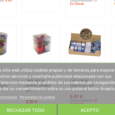
dad:
5 En
Disponibilidad:
17
En Stock
e sitio web utiliza cookies propias y de terceros para mejorar
stros servicios y mostrarle publicidad relacionada con sus
L
CINTA REGAL
CINTA REGAL
ferencias mediante el análisis de sus hábitos de navegación
LAÇOS
OFERTA + MOÑOS
OFERTA 10u. Nº2
a dar su consentimiento sobre su uso pulse el botón Acepto
Nº5
5,37 €
información
Personalizar las cookies
Disponibilidad:
19
3,10 €
En Stock
dad:
42
Disponibilidad:
43
En Stock
RECHAZAR TODO
ACEPTO