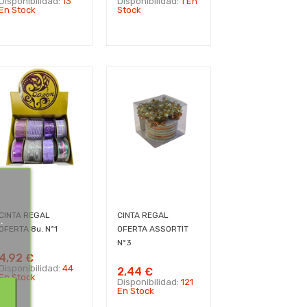
Disponibilidad:
13
Disponibilidad:
1 En
En Stock
Stock
CINTA REGAL
CINTA REGAL
.
OFERTA 8u. Nº1
OFERTA ASSORTIT
.
Nº3
4,92 €
Disponibilidad:
44
2,44 €
En Stock
Disponibilidad:
121
En Stock