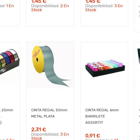
1,45 €
1,45 €
dad:
1 En
Disponibilidad:
2 En
Disponibilidad:
3 En
Stock
Stock
L 25mm
CINTA REGAL 50mm
CINTA REGAL 6mm
L
METAL PLATA
BARRILETE
)
ASSORTIT
2,31 €
Disponibilidad:
3 En
0,91 €
Stock