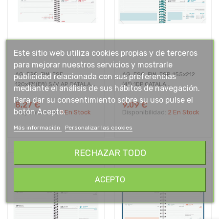
Este sitio web utiliza cookies propias y de terceros
para mejorar nuestros servicios y mostrarle
AG. ESC. FIN. ESP.
AG. ESC. FIN. ESP. 155x212
publicidad relacionada con sus preferencias
120x171(E8) S/V AP CATALA...
(4º) 1DP CATALA...
mediante el análisis de sus hábitos de navegación.
Para dar su consentimiento sobre su uso pulse el
8,27 €
9,09 €
botón Acepto.
Disponibilidad:
1 En Stock
Disponibilidad:
2 En Stock
Más información
Personalizar las cookies
RECHAZAR TODO
ACEPTO