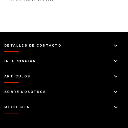
keyboard_arrow_down
DETALLES DE CONTACTO
keyboard_arrow_down
INFORMACIÓN
keyboard_arrow_down
ARTÍCULOS
keyboard_arrow_down
SOBRE NOSOTROS
keyboard_arrow_down
MI CUENTA