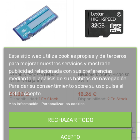
Este sitio web utiliza cookies propias y de terceros
para mejorar nuestros servicios y mostrarle
publicidad relacionada con sus preferencias
MEMORIA TARGETA MEMORY
MEMORIA TARGETA MICRO SD
mediante el análisis de sus hábitos de navegación.
STICK 128 M (ABO)
32GB
Para dar su consentimiento sobre su uso pulse el
botón Acepto.
59,88 €
18,26 €
Disponibilidad:
1 En Stock
Disponibilidad:
2 En Stock
Más información
Personalizar las cookies
RECHAZAR TODO
ACEPTO