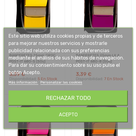
Este sitio web utiliza cookies propias y de terceros
para mejorar nuestros servicios y mostrarle
publicidad relacionada con sus preferencias
BANDERETES 25mm GROC
BANDERETES 25mm LILA
mediante el análisis de sus hábitos de navegación.
POST-IT 680-5 (50u)
POST-IT 680-8 (50u)
Para dar su consentimiento sobre su uso pulse el
botón Acepto.
3,39 €
3,39 €
Disponibilidad:
5 En Stock
Disponibilidad:
7 En Stock
Más información
Personalizar las cookies
RECHAZAR TODO
ACEPTO