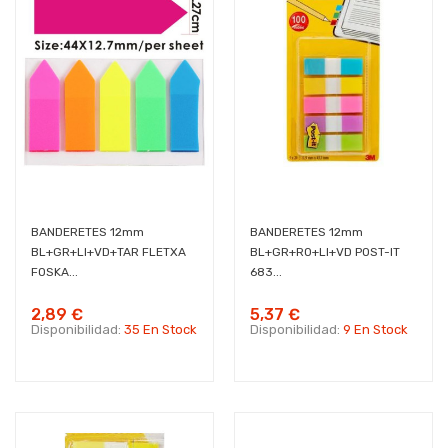
BANDERETES 12mm
BANDERETES 12mm
BL+GR+LI+VD+TAR FLETXA
BL+GR+RO+LI+VD POST-IT
FOSKA...
683...
2,89 €
5,37 €
Disponibilidad:
35 En Stock
Disponibilidad:
9 En Stock