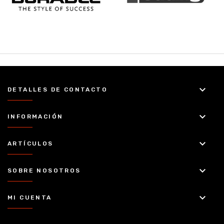
keyboard_arrow_down
DETALLES DE CONTACTO
keyboard_arrow_down
INFORMACIÓN
keyboard_arrow_down
ARTÍCULOS
keyboard_arrow_down
SOBRE NOSOTROS
keyboard_arrow_down
MI CUENTA