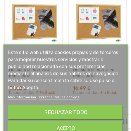
Este sitio web utiliza cookies propias y de terceros
para mejorar nuestros servicios y mostrarle
publicidad relacionada con sus preferencias
PISSARRA SURO 60x120
PISSARRA SURO 60x090
mediante el análisis de sus hábitos de navegación.
MARC FUSTA
MARC FUSTA
Para dar su consentimiento sobre su uso pulse el
botón Acepto.
30,02 €
16,49 €
Disponibilidad:
3 En Stock
Disponibilidad:
Sin Stock
Más información
Personalizar las cookies
RECHAZAR TODO
ACEPTO