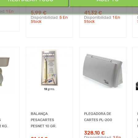
dad:
1 En
5,99 €
41,32 €
Disponibilidad:
5 En
Disponibilidad:
1 En
Stock
Stock
BALANÇA
PLEGADORA DE
S
PESACARTES
CARTES PL-200
 KG.
PESNET 10 GR.
328,10 €
Disponibilidad:
2 En