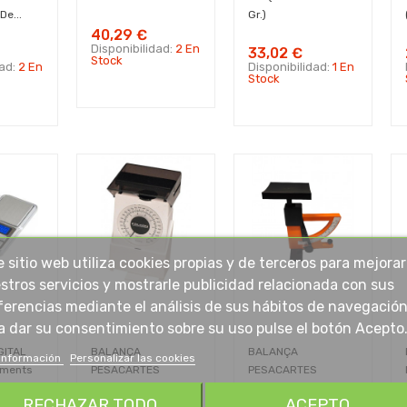
De...
Gr.)
40,29 €
Disponibilidad:
2 En
33,02 €
Stock
dad:
2 En
Disponibilidad:
1 En
Stock
e sitio web utiliza cookies propias y de terceros para mejorar
stros servicios y mostrarle publicidad relacionada con sus
ferencias mediante el análisis de sus hábitos de navegación
a dar su consentimiento sobre su uso pulse el botón Acepto
GITAL
BALANÇA
BALANÇA
información
Personalizar las cookies
ements
PESACARTES
PESACARTES
ANALOGICA 0,250
ANALOGICA 0,250
RECHAZAR TODO
ACEPTO
KG
KG, MAUL...