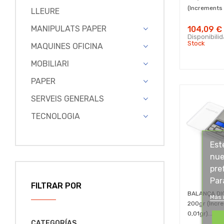
(increments 
LLEURE
MANIPULATS PAPER
104,09 €
Disponibili
Stock
MAQUINES OFICINA
MOBILIARI
PAPER
SERVEIS GENERALS
TECNOLOGIA
Est
nue
pre
Par
FILTRAR POR
BALANÇA DI
Más 
200gr (incr
0,01gr)...
CATEGORÍAS