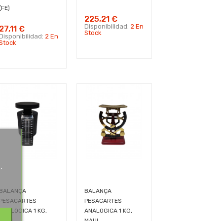
(FE)
225,21 €
Disponibilidad:
2 En
27,11 €
Stock
Disponibilidad:
2 En
Stock
.
.
BALANÇA
BALANÇA
PESACARTES
PESACARTES
ANALOGICA 1 KG,
ANALOGICA 1 KG,
MAUL
MAUL...