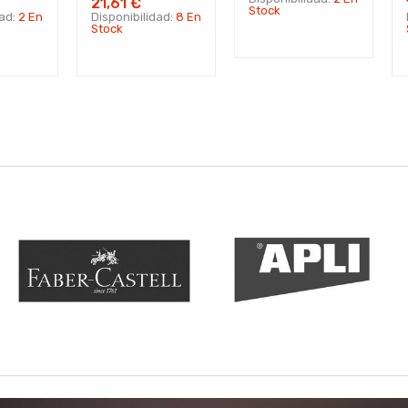
21,61 €
Stock
dad:
2 En
Disponibilidad:
8 En
Stock