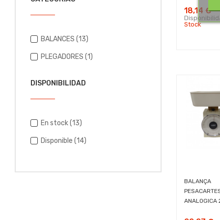
18,14 €
Disponibili
Stock
BALANCES
(13)
PLEGADORES
(1)
DISPONIBILIDAD
En stock
(13)
Disponible
(14)
BALANÇA
PESACARTE
ANALOGICA 2