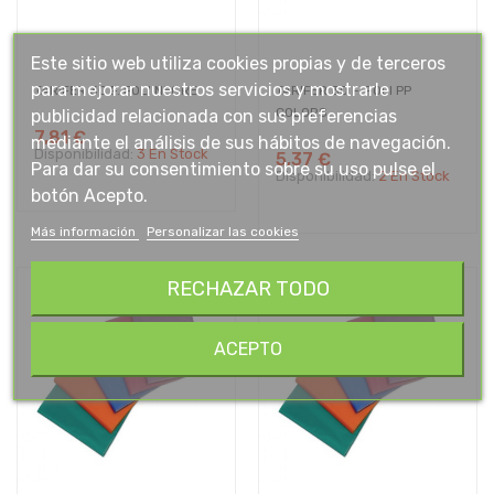
Este sitio web utiliza cookies propias y de terceros
para mejorar nuestros servicios y mostrarle
TARIFER 30 F. FOLI NEGRE
TARIFER 30 F. FOLI PP
publicidad relacionada con sus preferencias
COLORS
7,81 €
mediante el análisis de sus hábitos de navegación.
Disponibilidad:
3 En Stock
5,37 €
Para dar su consentimiento sobre su uso pulse el
Disponibilidad:
2 En Stock
botón Acepto.
Más información
Personalizar las cookies
RECHAZAR TODO
ACEPTO