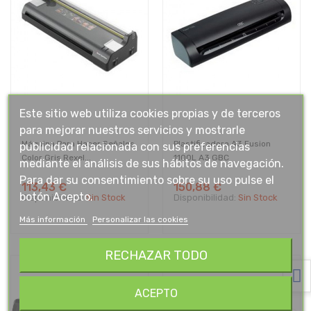
Este sitio web utiliza cookies propias y de terceros
para mejorar nuestros servicios y mostrarle
Máquina Para Hacer Señales,
Plastificadora A3 Fusion
publicidad relacionada con sus preferencias
Color Gris Rexel...
1100L A3 GBC
mediante el análisis de sus hábitos de navegación.
Para dar su consentimiento sobre su uso pulse el
113,43 €
150,88 €
botón Acepto.
Disponibilidad:
Sin Stock
Disponibilidad:
Sin Stock
Más información
Personalizar las cookies
RECHAZAR TODO
ACEPTO