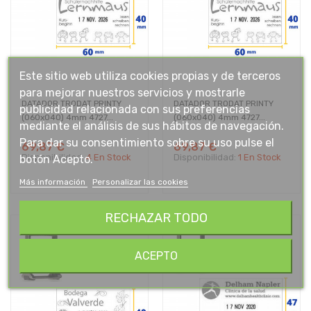
Este sitio web utiliza cookies propias y de terceros
para mejorar nuestros servicios y mostrarle
DATADOR TRODAT PRINTY
DATADOR TRODAT PRINTY
publicidad relacionada con sus preferencias
(060x040) 4mm 4727...
(060x040) 4mm 4727...
mediante el análisis de sus hábitos de navegación.
Para dar su consentimiento sobre su uso pulse el
69,87 €
69,87 €
Disponibilidad:
4 En Stock
Disponibilidad:
1 En Stock
botón Acepto.
Más información
Personalizar las cookies
RECHAZAR TODO
ACEPTO