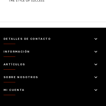
keyboard_arrow_down
DETALLES DE CONTACTO
keyboard_arrow_down
INFORMACIÓN
keyboard_arrow_down
ARTÍCULOS
keyboard_arrow_down
SOBRE NOSOTROS
keyboard_arrow_down
MI CUENTA