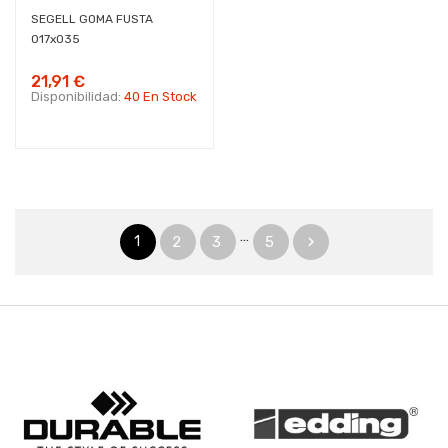
SEGELL GOMA FUSTA
017x035
21,91 €
Disponibilidad:
40 En Stock
…
1
2
3
5
