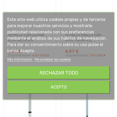
Este sitio web utiliza cookies propias y de terceros
para mejorar nuestros servicios y mostrarle
publicidad relacionada con sus preferencias
CUTXILLA CIZALLA CARL
CUTXILLA CIZALLA CARL
mediante el análisis de sus hábitos de navegación.
DC90 RECTE K13
DC90 TREPAT K12/N
Para dar su consentimiento sobre su uso pulse el
botón Acepto.
6,57 €
6,57 €
Disponibilidad:
6 En Stock
Disponibilidad:
1 En Stock
Más información
Personalizar las cookies
RECHAZAR TODO
ACEPTO