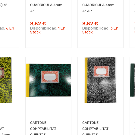
) 4º
CUADRICULA 4mm
CUADRICULA 4mm
4º...
4º AP...
8,82 €
8,82 €
dad:
6 En
Disponibilidad:
1 En
Disponibilidad:
3 En
Stock
Stock
CARTONE
CARTONE
TAT
COMPTABILITAT
COMPTABILITAT
A 4mm
CUENTAS
CUENTAS