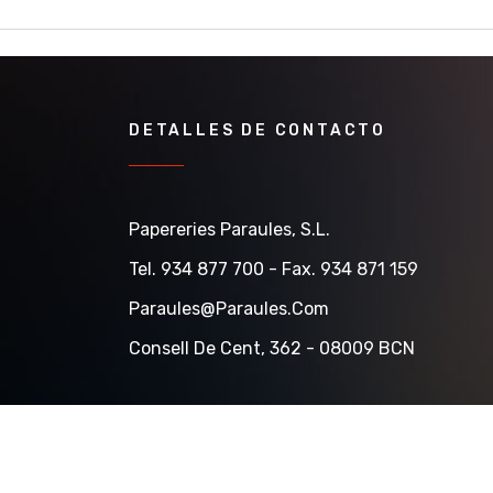
DETALLES DE CONTACTO
Papereries Paraules, S.l.
Tel. 934 877 700 - Fax. 934 871 159
Paraules@paraules.com
Consell De Cent, 362 - 08009 BCN