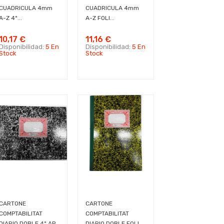
CUADRICULA 4mm
CUADRICULA 4mm
A-Z 4º...
A-Z FOLI...
10,17 €
11,16 €
Disponibilidad:
5 En
Disponibilidad:
5 En
Stock
Stock
CARTONE
CARTONE
COMPTABILITAT
COMPTABILITAT
DIARIO DOBLE 4º AP...
DIARIO DOBLE FOLI...