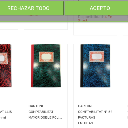
(...
9,30 €
RECHAZAR TODO
ACEPTO
dad:
6 En
Disponibilidad:
1 En
11,45 €
Stock
Disponibilidad:
4 En
Stock
CARTONE
CARTONE
AT LLIS
COMPTABILITAT
COMPTABILITAT Nº 64
0mm)
MAYOR DOBLE FOLI...
FACTURAS
EMITIDAS...