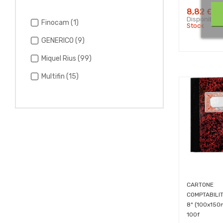
8,82 €
Disponibili
Finocam
(1)
Stock
GENERICO
(9)
Miquel Rius
(99)
Multifin
(15)
CARTONE
COMPTABILIT
8º (100x15
100f