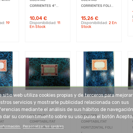
CORRIENTES 4º...
CORRIENTES FOLI...
10,04 €
15,26 €
dad:
19
Disponibilidad:
11
Disponibilidad:
2 En
En Stock
Stock
e sitio web utiliza cookies propias y de terceros para mejorar
stros servicios y mostrarle publicidad relacionada con sus
ferencias mediante el análisis de sus hábitos de navegación
CARTONE
CARTONE
a dar su consentimiento sobre su uso pulse el botón Acepto
TAT
COMPTABILITAT
COMPTABILITAT
información
Personalizar las cookies
4º...
HORITZONTAL 4º AP...
HORITZONTAL FOLI