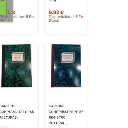
AP...
100f
11,45 €
8,82 €
Disponibilidad:
5 En
Disponibilidad:
5 En
Stock
Stock
CARTONE
CARTONE
COMPTABILITAT Nº 65
COMPTABILITAT Nº 67
FACTURAS...
REGISTRO
INTEGRAL...