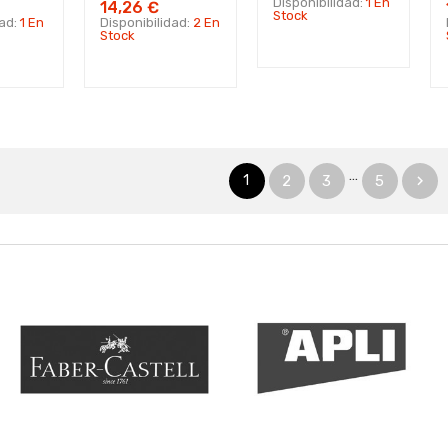
Disponibilidad:
1 En
14,26 €
Stock
dad:
1 En
Disponibilidad:
2 En
Stock
…
1
2
3
5
