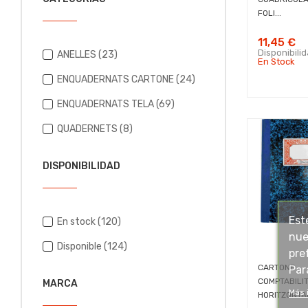
FOLI...
11,45 €
Disponibili
ANELLES
(23)
En Stock
ENQUADERNATS CARTONE
(24)
ENQUADERNATS TELA
(69)
QUADERNETS
(8)
DISPONIBILIDAD
Est
En stock
(120)
nue
Disponible
(124)
pre
CARTONE
Par
COMPTABILI
MARCA
Más 
HORITZONTAL 